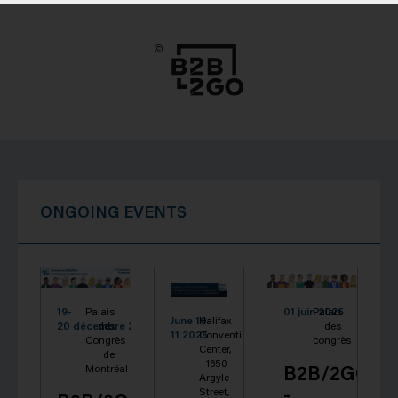
ONGOING EVENTS
19-
Palais
01 juin 2025
Palais
June 10-
Halifax
20 décembre 2026
des
des
11 2025
Convention
Congrès
congrès
Center,
de
1650
B2B/2GO
Montréal
Argyle
-
Street,