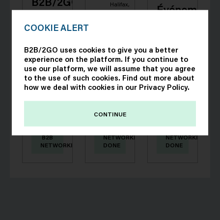
B2B/2GO
Halifax,
Événement
-
Nova
Démo
Scotia
Plateforme
COOKIE ALERT
B3J
pour
Démo
0E6
H2O
tests
2026
B2B/2GO uses cookies to give you a better
Conference
experience on the platform. If you continue to
2025 -
use our platform, we will assume that you agree
Bienvenue
to the use of such cookies. Find out more about
Bienvenue
B2B
sur la
how we deal with cookies in our
Privacy Policy
.
sur la
Meetings
plateforme
plateforme
de
de
B2B/2GO
CONTINUE
B2B/2GO
!
Welcome
PARTICIPATE
!
Le
to the
IN
Le
B2B
NETWORKING
NETWORKING
succès
H2O
succès
NETWORKING
DONE
DONE
de
Conference
de
B2B/2GO
2025 -
B2B/2GO
s’explique
B2B
s’explique
par notre
Meetings
par notre
agilité et
Platform!
agilité et
notre
The H2O
notre
dévouement
Home
dévouement
à nous
to
à nous