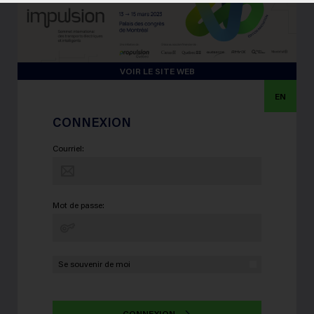
VOIR LE SITE WEB
EN
CONNEXION
Courriel:
Mot de passe:
Se souvenir de moi
CONNEXION