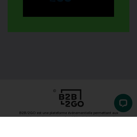
B2B/2GO est une plateforme événementielle permettant aux
participants de rencontrer des délégués internationaux, de
planifier leur agenda et d'identifier des partenaires potentiels.
Voir le site web