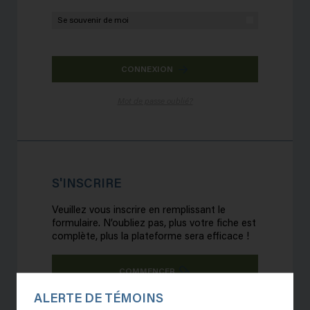
Se souvenir de moi
CONNEXION
Mot de passe oublié?
S'INSCRIRE
Veuillez vous inscrire en remplissant le
formulaire. N’oubliez pas, plus votre fiche est
complète, plus la plateforme sera efficace !
COMMENCER
ALERTE DE TÉMOINS